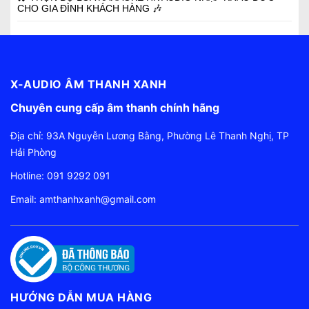
🎤 TRỌN BỘ PARAMAX EURO 8 + SUB D30
06/06/2026
TẠI BÌNH GIANG 🎤
🎉 HỆ THỐNG ÂM THANH CHO NHÀ HÀNG BAMBO QUẢNG
YÊN 🎉
🎉 HOÀN THIỆN LẮP ĐẶT CHO TRUNG TÂM TIỆC CƯỚI
KHÁCH SẠN JUNA THANH HÓA 🎉
BỘ KARAOKE GIA ĐÌNH LOA PARAMAX KẾT HỢP CÔNG
SUẤT LIỀN VANG.
🎉 HỆ THỐNG ÂM THANH CAFE SÂN VƯỜN TẠI THANH
MIỆN 🎉
🎤 TRỌN BỘ LOA KARAOKE HK AUDIO NHẬP KHẨU ĐỨC
CHO GIA ĐÌNH KHÁCH HÀNG 🎶
X-AUDIO ÂM THANH XANH
Chuyên cung cấp âm thanh chính hãng