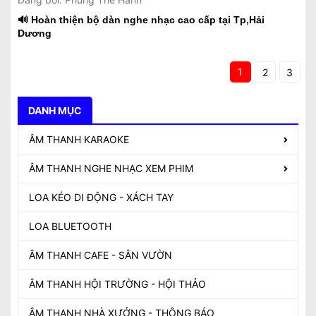
Đăng bởi: Phùng Thế Hanh
🎉 HOÀN THIỆN LẮP ĐẶT BỘ DÀN NGHE NHẠC CAO CẤP
CHO KHÁCH HÀNG
Đăng bởi: Phùng Thế Hanh
🔊 Bộ karaoke gia đình hơn 40tr tại Kim Thành
Đăng bởi: Phùng Thế Hanh
🔊 Hoàn thiện bộ dàn nghe nhạc cao cấp tại Tp,Hải
Dương
1
2
3
DANH MỤC