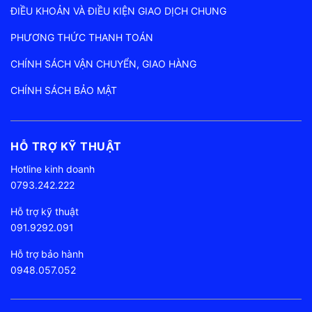
Địa chỉ: 93A Nguyễn Lương Bằng, Phường Lê Thanh Nghị, TP
Hải Phòng
Hotline:
091 9292 091
Email:
amthanhxanh@gmail.com
HƯỚNG DẪN MUA HÀNG
ĐIỀU KHOẢN VÀ ĐIỀU KIỆN GIAO DỊCH CHUNG
PHƯƠNG THỨC THANH TOÁN
CHÍNH SÁCH VẬN CHUYỂN, GIAO HÀNG
CHÍNH SÁCH BẢO MẬT