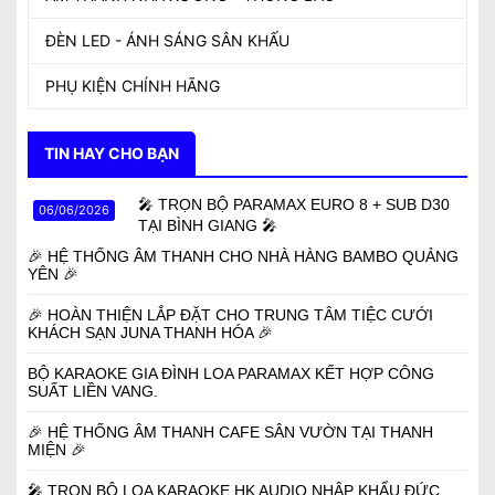
ÂM THANH KARAOKE
ÂM THANH NGHE NHẠC XEM PHIM
LOA KÉO DI ĐỘNG - XÁCH TAY
LOA BLUETOOTH
ÂM THANH CAFE - SÂN VƯỜN
ÂM THANH HỘI TRƯỜNG - HỘI THẢO
ÂM THANH NHÀ XƯỞNG - THÔNG BÁO
ĐÈN LED - ÁNH SÁNG SÂN KHẤU
PHỤ KIỆN CHÍNH HÃNG
TIN HAY CHO BẠN