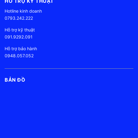
HỖ TRỢ KỸ THUẬT
Hotline kinh doanh
0793.242.222
Hỗ trợ kỹ thuật
091.9292.091
Hỗ trợ bảo hành
0948.057.052
BẢN ĐỒ