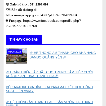
🟢 𝐙𝐚𝐥𝐨 𝐡ỗ 𝐭𝐫ợ : 𝟬𝟵𝟭.𝟵𝟮𝟵𝟮.𝟬𝟵𝟭
🗺️ Bản đồ đường đi :
https://maps.app.goo.gl/GU7pLLvWrCKr6YWPA
🌐 𝐅𝐚𝐧𝐩𝐚𝐠𝐞: https://www.facebook.com/profile.php?
id=61577794052768
TIN HAY CHO BẠN
06/06/2026
🎉 HỆ THỐNG ÂM THANH CHO NHÀ HÀNG
BAMBO QUẢNG YÊN 🎉
🎉 HOÀN THIỆN LẮP ĐẶT CHO TRUNG TÂM TIỆC CƯỚI
KHÁCH SẠN JUNA THANH HÓA 🎉
BỘ KARAOKE GIA ĐÌNH LOA PARAMAX KẾT HỢP CÔNG
SUẤT LIỀN VANG.
🎉 HỆ THỐNG ÂM THANH CAFE SÂN VƯỜN TẠI THANH
MIỆN 🎉