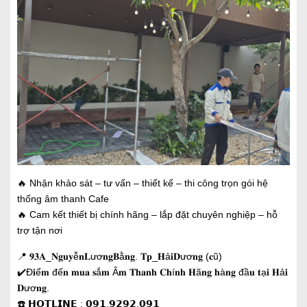
🔥 Nhận khảo sát – tư vấn – thiết kế – thi công trọn gói hệ
thống âm thanh Cafe
🔥 Cam kết thiết bị chính hãng – lắp đặt chuyên nghiệp – hỗ
trợ tận nơi
📍 𝟗𝟑𝐀_𝐍𝐠𝐮𝐲ễ𝐧𝐋ươ𝐧𝐠𝐁ằ𝐧𝐠. 𝐓𝐩_𝐇ả𝐢𝐃ươ𝐧𝐠 (𝐜ũ)
✔️Đ𝐢ể𝐦 đế𝐧 𝐦𝐮𝐚 𝐬ắ𝐦 Â𝐦 𝐓𝐡𝐚𝐧𝐡 𝐂𝐡í𝐧𝐡 𝐇ã𝐧𝐠 𝐡à𝐧𝐠 đầ𝐮 𝐭ạ𝐢 𝐇ả𝐢
𝐃ươ𝐧𝐠.
☎️ 𝗛𝗢𝗧𝗟𝗜𝗡𝗘 : 𝟬𝟵𝟭.𝟵𝟮𝟵𝟮.𝟬𝟵𝟭