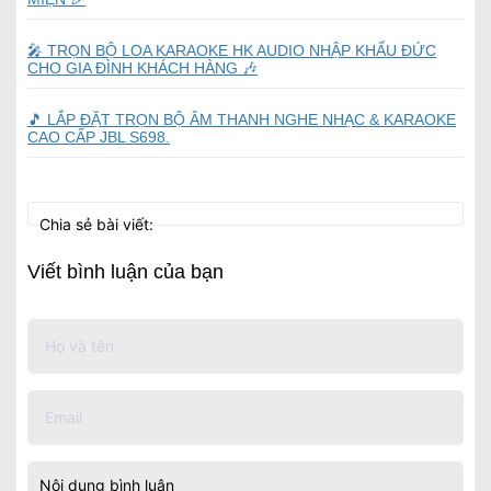
🎤 TRỌN BỘ LOA KARAOKE HK AUDIO NHẬP KHẨU ĐỨC
CHO GIA ĐÌNH KHÁCH HÀNG 🎶
🎵 LẮP ĐẶT TRỌN BỘ ÂM THANH NGHE NHẠC & KARAOKE
CAO CẤP JBL S698.
Chia sẻ bài viết:
Viết bình luận của bạn