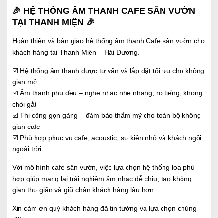
🎉 HỆ THỐNG ÂM THANH CAFE SÂN VƯỜN
TẠI THANH MIỆN 🎉
Hoàn thiện và bàn giao hệ thống âm thanh Cafe sân vườn cho
khách hàng tại Thanh Miện – Hải Dương.
☑️ Hệ thống âm thanh được tư vấn và lắp đặt tối ưu cho không
gian mở
☑️ Âm thanh phủ đều – nghe nhạc nhẹ nhàng, rõ tiếng, không
chói gắt
☑️ Thi công gọn gàng – đảm bảo thẩm mỹ cho toàn bộ không
gian cafe
☑️ Phù hợp phục vụ cafe, acoustic, sự kiện nhỏ và khách ngồi
ngoài trời
Với mô hình cafe sân vườn, việc lựa chọn hệ thống loa phù
hợp giúp mang lại trải nghiệm âm nhạc dễ chịu, tạo không
gian thư giãn và giữ chân khách hàng lâu hơn.
Xin cảm ơn quý khách hàng đã tin tưởng và lựa chọn chúng