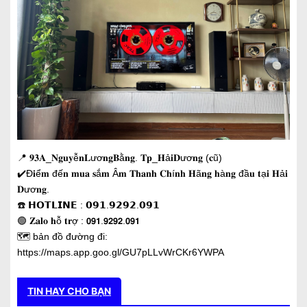
📍 𝟗𝟑𝐀_𝐍𝐠𝐮𝐲ễ𝐧𝐋ươ𝐧𝐠𝐁ằ𝐧𝐠. 𝐓𝐩_𝐇ả𝐢𝐃ươ𝐧𝐠 (𝐜ũ)
✔️Đ𝐢ể𝐦 đế𝐧 𝐦𝐮𝐚 𝐬ắ𝐦 Â𝐦 𝐓𝐡𝐚𝐧𝐡 𝐂𝐡í𝐧𝐡 𝐇ã𝐧𝐠 𝐡à𝐧𝐠 đầ𝐮 𝐭ạ𝐢 𝐇ả𝐢
𝐃ươ𝐧𝐠.
☎️ 𝗛𝗢𝗧𝗟𝗜𝗡𝗘 : 𝟬𝟵𝟭.𝟵𝟮𝟵𝟮.𝟬𝟵𝟭
🟢 𝐙𝐚𝐥𝐨 𝐡ỗ 𝐭𝐫ợ : 𝟬𝟵𝟭.𝟵𝟮𝟵𝟮.𝟬𝟵𝟭
🗺️ bản đồ đường đi:
https://maps.app.goo.gl/GU7pLLvWrCKr6YWPA
TIN HAY CHO BẠN