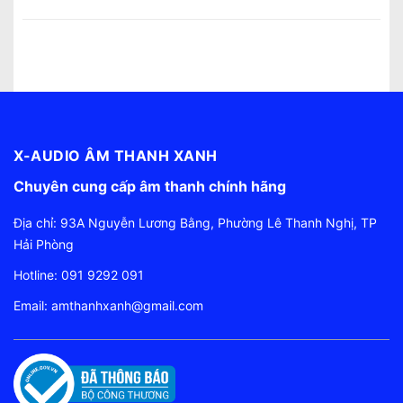
X-AUDIO ÂM THANH XANH
Chuyên cung cấp âm thanh chính hãng
Địa chỉ: 93A Nguyễn Lương Bằng, Phường Lê Thanh Nghị, TP
Hải Phòng
Hotline:
091 9292 091
Email:
amthanhxanh@gmail.com