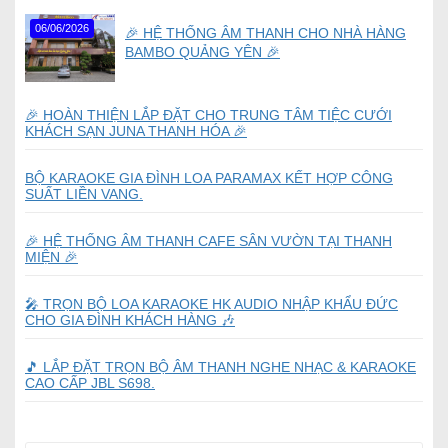
06/06/2026
🎉 HỆ THỐNG ÂM THANH CHO NHÀ HÀNG
BAMBO QUẢNG YÊN 🎉
🎉 HOÀN THIỆN LẮP ĐẶT CHO TRUNG TÂM TIỆC CƯỚI
KHÁCH SẠN JUNA THANH HÓA 🎉
BỘ KARAOKE GIA ĐÌNH LOA PARAMAX KẾT HỢP CÔNG
SUẤT LIỀN VANG.
🎉 HỆ THỐNG ÂM THANH CAFE SÂN VƯỜN TẠI THANH
MIỆN 🎉
🎤 TRỌN BỘ LOA KARAOKE HK AUDIO NHẬP KHẨU ĐỨC
CHO GIA ĐÌNH KHÁCH HÀNG 🎶
🎵 LẮP ĐẶT TRỌN BỘ ÂM THANH NGHE NHẠC & KARAOKE
CAO CẤP JBL S698.