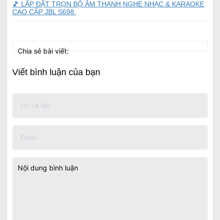
🎵 LẮP ĐẶT TRỌN BỘ ÂM THANH NGHE NHẠC & KARAOKE
CAO CẤP JBL S698.
Chia sẻ bài viết:
Viết bình luận của bạn