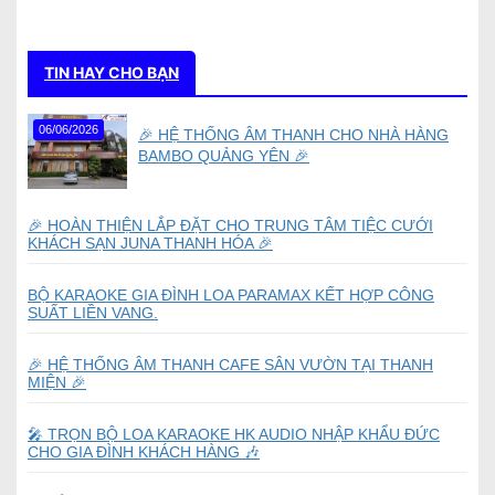
TIN HAY CHO BẠN
06/06/2026
🎉 HỆ THỐNG ÂM THANH CHO NHÀ HÀNG
BAMBO QUẢNG YÊN 🎉
🎉 HOÀN THIỆN LẮP ĐẶT CHO TRUNG TÂM TIỆC CƯỚI
KHÁCH SẠN JUNA THANH HÓA 🎉
BỘ KARAOKE GIA ĐÌNH LOA PARAMAX KẾT HỢP CÔNG
SUẤT LIỀN VANG.
🎉 HỆ THỐNG ÂM THANH CAFE SÂN VƯỜN TẠI THANH
MIỆN 🎉
🎤 TRỌN BỘ LOA KARAOKE HK AUDIO NHẬP KHẨU ĐỨC
CHO GIA ĐÌNH KHÁCH HÀNG 🎶