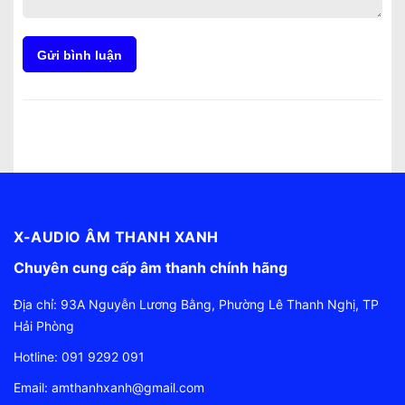
Gửi bình luận
X-AUDIO ÂM THANH XANH
Chuyên cung cấp âm thanh chính hãng
Địa chỉ: 93A Nguyễn Lương Bằng, Phường Lê Thanh Nghị, TP
Hải Phòng
Hotline:
091 9292 091
Email:
amthanhxanh@gmail.com