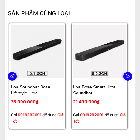
SẢN PHẨM CÙNG LOẠI
Loa Soundbar Bose
Loa Bose Smart Ultra
Lo
Lifestyle Ultra
Soundbar
9
28.990.000₫
21.490.000₫
1
Gọi
0919292091
để được
Giá
Gọi
0919292091
để được
Giá
Gọ
Tốt
Tốt
Tố