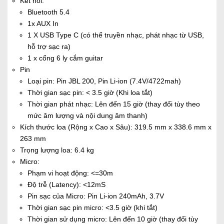
Kết nối:
Bluetooth 5.4
1x AUX In
1 X USB Type C (có thể truyền nhạc, phát nhạc từ USB,
hỗ trợ sạc ra)
1 x cổng 6 ly cắm guitar
Pin
Loại pin: Pin JBL 200, Pin Li-ion (7.4V/4722mah)
Thời gian sạc pin: < 3.5 giờ (Khi loa tắt)
Thời gian phát nhạc: Lên đến 15 giờ (thay đổi tùy theo
mức âm lượng và nội dung âm thanh)
Kích thước loa (Rộng x Cao x Sâu): 319.5 mm x 338.6 mm x
263 mm
Trọng lượng loa: 6.4 kg
Micro:
Phạm vi hoạt động: <=30m
Độ trễ (Latency): <12mS
Pin sạc của Micro: Pin Li-ion 240mAh, 3.7V
Thời gian sạc pin micro: <3.5 giờ (khi tắt)
Thời gian sử dụng micro: Lên đến 10 giờ (thay đổi tùy