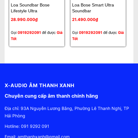
Loa Soundbar Bose
Loa Bose Smart Ultra
Lo
Lifestyle Ultra
Soundbar
9
28.990.000₫
21.490.000₫
1
Gọi
0919292091
để được
Giá
Gọi
0919292091
để được
Giá
Gọ
Tốt
Tốt
Tố
X-AUDIO ÂM THANH XANH
Chuyên cung cấp âm thanh chính hãng
Địa chỉ: 93A Nguyễn Lương Bằng, Phường Lê Thanh Nghị, TP
Hải Phòng
Hotline:
091 9292 091
Email:
amthanhxanh@gmail.com