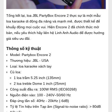
Tổng kết lại, loa JBL PartyBox Encore 2 thực sự là một mẫu
loa karaoke di động đa năng và mạnh mẽ, được thiết kế để
khuấy động mọi cuộc vui. Hiện Encore 2 đã chính thức mở
bán, nếu yêu thích hãy liên hệ Linh Anh Audio để được hưởng
giá siêu ưu đãi.
Thông số kỹ thuật
Model: Partybox Encore 2
Thương hiệu: JBL - USA
Loại: loa karaoke xách tay
Củ loa:
1 loa trầm 5.25 inch (135mm)
2 loa treble Dome 1 inch (25mm)
Công suất đầu ra: 100W RMS (IEC60268)
Nguồn điện vào: 100 - 240V ̴ 50/60 Hz
Đáp ứng tần số: 40Hz - 20kHz (-6dB)
Tỷ lệ Tín hiệu trên Tạp âm (Signal-to-noise ratio): > 80dB