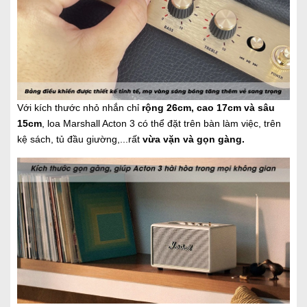
Với kích thước nhỏ nhắn chỉ
rộng 26cm, cao 17cm và sâu
15cm
, loa Marshall Acton 3 có thể đặt trên bàn làm việc, trên
kệ sách, tủ đầu giường,...rất
vừa vặn và gọn gàng.