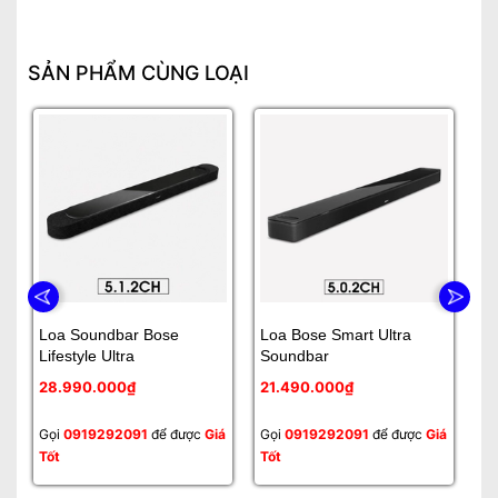
SẢN PHẨM CÙNG LOẠI
Loa Soundbar Bose
Loa Bose Smart Ultra
Lo
Lifestyle Ultra
Soundbar
9
28.990.000₫
21.490.000₫
1
Gọi
0919292091
để được
Giá
Gọi
0919292091
để được
Giá
Gọ
Tốt
Tốt
Tố