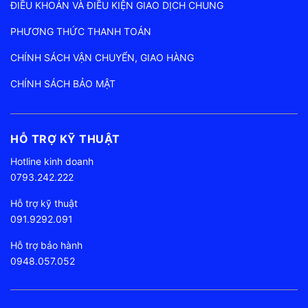
ĐIỀU KHOẢN VÀ ĐIỀU KIỆN GIAO DỊCH CHUNG
PHƯƠNG THỨC THANH TOÁN
CHÍNH SÁCH VẬN CHUYỂN, GIAO HÀNG
CHÍNH SÁCH BẢO MẬT
HỖ TRỢ KỸ THUẬT
Hotline kinh doanh
0793.242.222
Hỗ trợ kỹ thuật
091.9292.091
Hỗ trợ bảo hành
0948.057.052