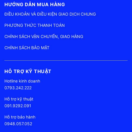
HƯỚNG DẪN MUA HÀNG
ĐIỀU KHOẢN VÀ ĐIỀU KIỆN GIAO DỊCH CHUNG
PHƯƠNG THỨC THANH TOÁN
CHÍNH SÁCH VẬN CHUYỂN, GIAO HÀNG
CHÍNH SÁCH BẢO MẬT
HỖ TRỢ KỸ THUẬT
Hotline kinh doanh
0793.242.222
Hỗ trợ kỹ thuật
091.9292.091
Hỗ trợ bảo hành
0948.057.052