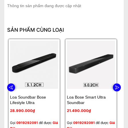
Thông tin sản phẩm đang được cập nhật
SẢN PHẨM CÙNG LOẠI
Loa Soundbar Bose
Loa Bose Smart Ultra
Lo
Lifestyle Ultra
Soundbar
9
28.990.000₫
21.490.000₫
1
Gọi
0919292091
để được
Giá
Gọi
0919292091
để được
Giá
Gọ