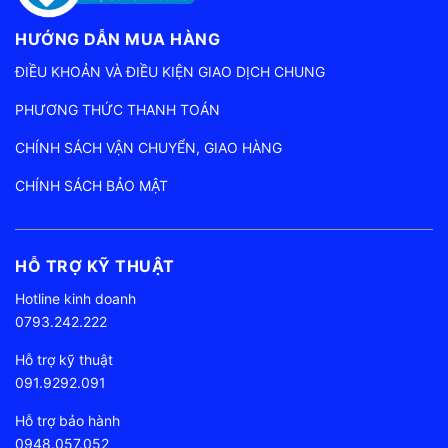
HƯỚNG DẪN MUA HÀNG
ĐIỀU KHOẢN VÀ ĐIỀU KIỆN GIAO DỊCH CHUNG
PHƯƠNG THỨC THANH TOÁN
CHÍNH SÁCH VẬN CHUYỂN, GIAO HÀNG
CHÍNH SÁCH BẢO MẬT
HỖ TRỢ KỸ THUẬT
Hotline kinh doanh
0793.242.222
Hỗ trợ kỹ thuật
091.9292.091
Hỗ trợ bảo hành
0948.057.052