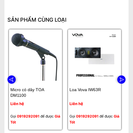
SẢN PHẨM CÙNG LOẠI
Micro có dây TOA
Loa Vova IW63R
L
DM1100
Liên hệ
Liên hệ
Li
Gọi
0919292091
để được
Giá
Gọi
0919292091
để được
Giá
Gọ
Tốt
Tốt
Tố