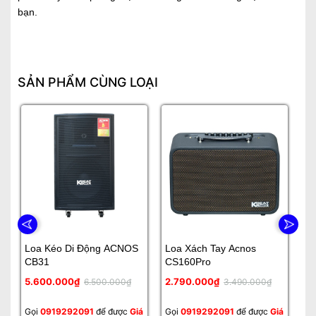
bạn.
SẢN PHẨM CÙNG LOẠI
Loa Kéo Di Động ACNOS
Loa Xách Tay Acnos
Lo
CB31
CS160Pro
5.600.000₫
2.790.000₫
Li
6.500.000₫
3.490.000₫
Gọi
0919292091
để được
Giá
Gọi
0919292091
để được
Giá
Gọ