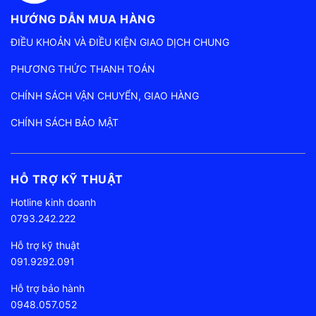
HƯỚNG DẪN MUA HÀNG
ĐIỀU KHOẢN VÀ ĐIỀU KIỆN GIAO DỊCH CHUNG
PHƯƠNG THỨC THANH TOÁN
CHÍNH SÁCH VẬN CHUYỂN, GIAO HÀNG
CHÍNH SÁCH BẢO MẬT
HỖ TRỢ KỸ THUẬT
Hotline kinh doanh
0793.242.222
Hỗ trợ kỹ thuật
091.9292.091
Hỗ trợ bảo hành
0948.057.052