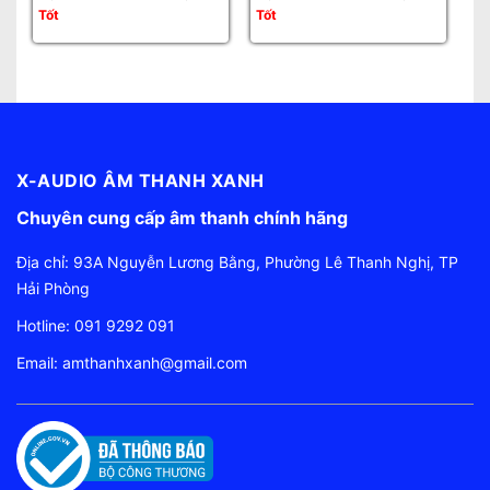
Tốt
Tốt
Tố
X-AUDIO ÂM THANH XANH
Chuyên cung cấp âm thanh chính hãng
Địa chỉ: 93A Nguyễn Lương Bằng, Phường Lê Thanh Nghị, TP
Hải Phòng
Hotline:
091 9292 091
Email:
amthanhxanh@gmail.com