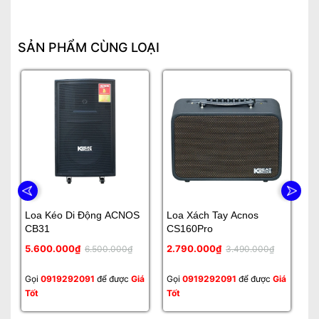
SẢN PHẨM CÙNG LOẠI
Loa Kéo Di Động ACNOS
Loa Xách Tay Acnos
Lo
CB31
CS160Pro
5.600.000₫
2.790.000₫
Li
6.500.000₫
3.490.000₫
Gọi
0919292091
để được
Giá
Gọi
0919292091
để được
Giá
Gọ
Tốt
Tốt
Tố