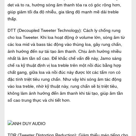
dẹt và to ra, hướng sóng âm thanh tỏa ra có góc rộng hơn,
giúp giảm tối đa độ nhiễu, gia tăng độ mạnh mẽ dải treble
thấp.
DTT (Decoupled Tweeter Technology): Cách ly chống rung
cho loa Tweeter. Khi loa hoạt động ở volume lớn, sóng âm từ
các loa mid và bass tác động vào thùng loa, gây rung chấn,
ảnh hưởng đến sự tái tạo âm thanh. Chịu ảnh hưởng nhiều
nhất là âm tần số cao. Để khắc chế vấn đề này, Jamo sáng
chế ra kỹ thuật định vị loa treble trên một nồi đúc bằng hợp
chất gang, giữa loa và nồi đúc này được lót các tấm ron có
đặc tính triệt tiêu rung chấn. Như vậy khi sóng âm tác động
vào loa treble, nhờ kỹ thuật này, rung chấn sẽ bị triệt tiêu,
không làm ảnh hưởng đến âm thanh khi tái tạo, giúp âm tần
số cao trung thực và chi tiết hơn.
TDR (Tweeter Distortion Reduction): Giảm thiểu méo tiếng cho