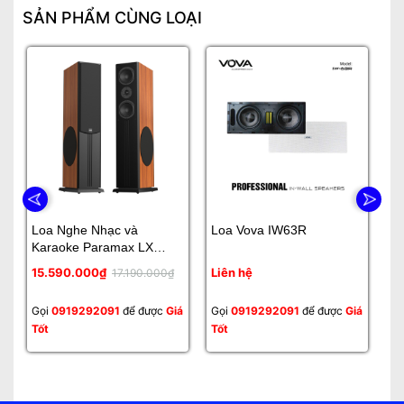
SẢN PHẨM CÙNG LOẠI
Loa Nghe Nhạc và
Loa Vova IW63R
L
Karaoke Paramax LX
3800
15.590.000₫
Liên hệ
Li
17.190.000₫
Gọi
0919292091
để được
Giá
Gọi
0919292091
để được
Giá
Gọ
Tốt
Tốt
Tố