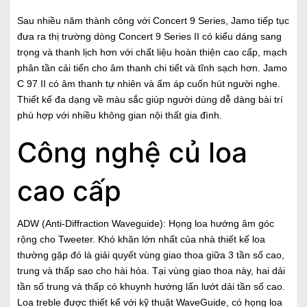
Sau nhiều năm thành công với Concert 9 Series, Jamo tiếp tục
đưa ra thị trường dòng Concert 9 Series II có kiểu dáng sang
trọng và thanh lịch hơn với chất liệu hoàn thiện cao cấp, mạch
phân tần cải tiến cho âm thanh chi tiết và tĩnh sạch hơn. Jamo
C 97 II có âm thanh tự nhiên và ấm áp cuốn hút người nghe.
Thiết kế đa dạng về màu sắc giúp người dùng dễ dàng bài trí
phù hợp với nhiều không gian nội thất gia đình.
Công nghệ củ loa
cao cấp
ADW (Anti-Diffraction Waveguide): Họng loa hướng âm góc
rộng cho Tweeter. Khó khăn lớn nhất của nhà thiết kế loa
thường gặp đó là giải quyết vùng giao thoa giữa 3 tần số cao,
trung và thấp sao cho hài hòa. Tại vùng giao thoa này, hai dải
tần số trung và thấp có khuynh hướng lấn lướt dải tần số cao.
Loa treble được thiết kế với kỹ thuật WaveGuide, có họng loa