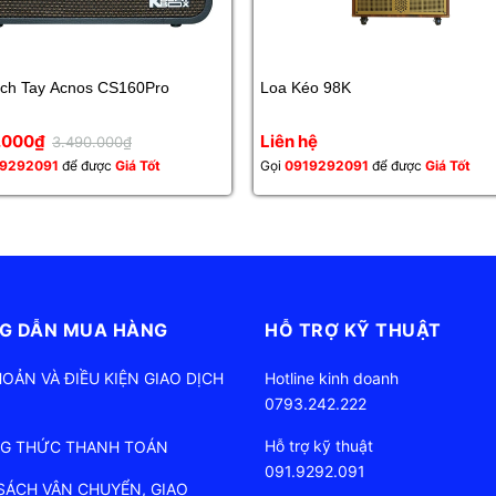
a Xách Tay Acnos CS160Pro
Loa Kéo 98K
0.000₫
Liên hệ
3.490.000₫
9292091
để được
Giá Tốt
Gọi
0919292091
để được
Giá Tốt
G DẪN MUA HÀNG
HỖ TRỢ KỸ THUẬT
HOẢN VÀ ĐIỀU KIỆN GIAO DỊCH
Hotline kinh doanh
0793.242.222
Hỗ trợ kỹ thuật
G THỨC THANH TOÁN
091.9292.091
SÁCH VẬN CHUYỂN, GIAO