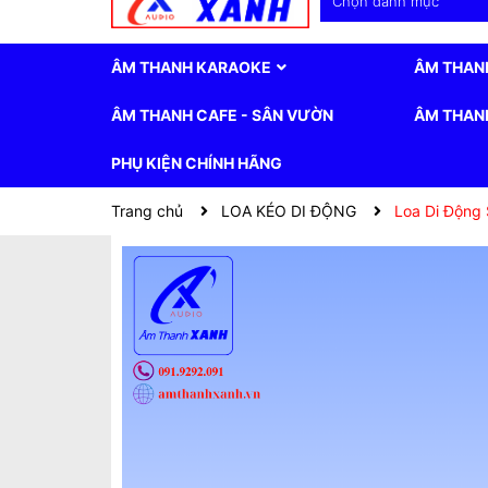
Chọn danh mục
ÂM THANH KARAOKE
ÂM THAN
ÂM THANH CAFE - SÂN VƯỜN
ÂM THANH
PHỤ KIỆN CHÍNH HÃNG
Trang chủ
LOA KÉO DI ĐỘNG
Loa Di Động