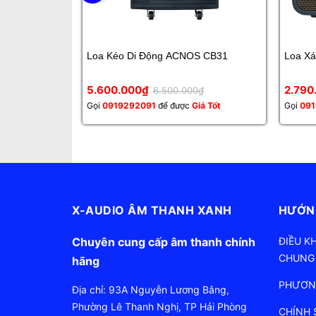
Loa Kéo Di Động ACNOS CB31
Lo
5.600.000₫
2.79
6.500.000₫
Gọi
0919292091
để được
Giá Tốt
Gọi
091
X-AUDIO ÂM THANH XANH
HƯỚN
Chuyên cung cấp âm thanh chính
ĐIỀU K
CHUNG
hãng
PHƯƠN
Địa chỉ: 93A Nguyễn Lương Bằng,
Phường Lê Thanh Nghị, TP Hải Phòng
CHÍNH 