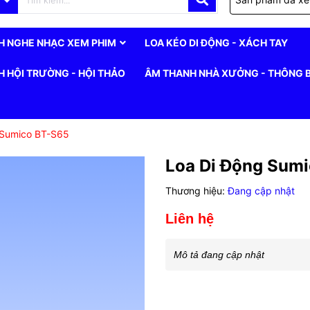
H NGHE NHẠC XEM PHIM
LOA KÉO DI ĐỘNG - XÁCH TAY
 HỘI TRƯỜNG - HỘI THẢO
ÂM THANH NHÀ XƯỞNG - THÔNG 
 Sumico BT-S65
Loa Di Động Sum
Thương hiệu:
Đang cập nhật
Liên hệ
Mô tả đang cập nhật