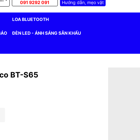
091 9292 091
Hướng dẫn, mẹo vặt
LOA BLUETOOTH
BÁO
ĐÈN LED - ÁNH SÁNG SÂN KHẤU
ico BT-S65