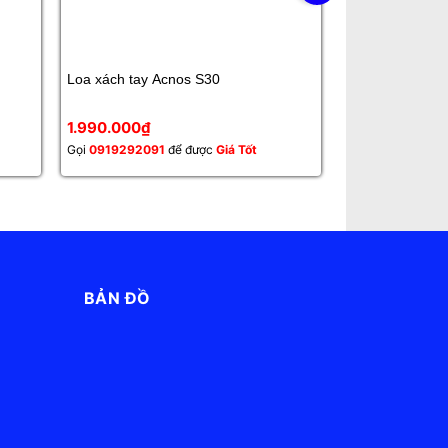
Loa xách tay Acnos S30
Loa PARAMAX 
1.990.000₫
11.990.000₫
Gọi
0919292091
để được
Giá Tốt
Gọi
0919292091
BẢN ĐỒ