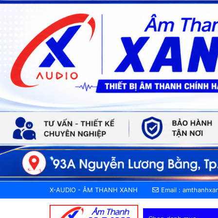
X-AUDIO - ÂM THANH XANH
Email :
amthanhxa