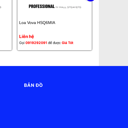
Loa Vova HSQ6MIA
Loa Cafe Sân 
Liên hệ
Liên hệ
Gọi
0919292091
để được
Giá Tốt
Gọi
0919292091
BẢN ĐỒ