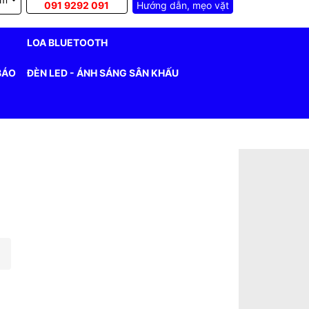
091 9292 091
Hướng dẫn, mẹo vặt
LOA BLUETOOTH
BÁO
ĐÈN LED - ÁNH SÁNG SÂN KHẤU