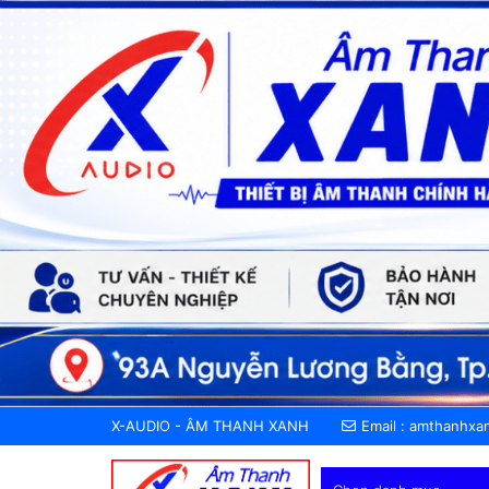
X-AUDIO - ÂM THANH XANH
Email :
amthanhxa