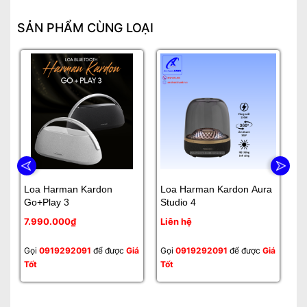
SẢN PHẨM CÙNG LOẠI
Loa Harman Kardon
Loa Harman Kardon Aura
Lo
Go+Play 3
Studio 4
M
7.990.000₫
Liên hệ
Li
Gọi
0919292091
để được
Giá
Gọi
0919292091
để được
Giá
Gọ
Tốt
Tốt
Tố