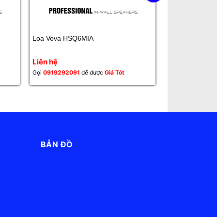
Loa Vova HSQ6MIA
Loa Cafe Sân 
Liên hệ
Liên hệ
Gọi
0919292091
để được
Giá Tốt
Gọi
0919292091
BẢN ĐỒ