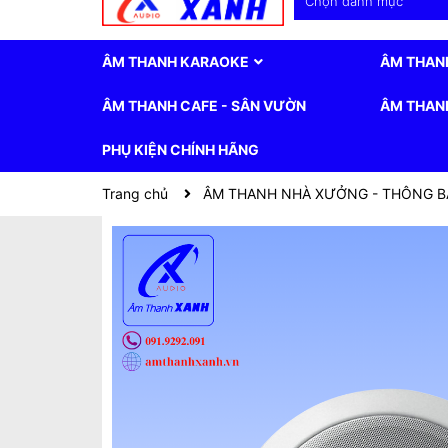
Chọn danh mục
ÂM THANH KARAOKE
ÂM THAN
ÂM THANH CAFE - SÂN VƯỜN
ÂM THANH
PHỤ KIỆN CHÍNH HÃNG
Trang chủ
ÂM THANH NHÀ XƯỞNG - THÔNG 