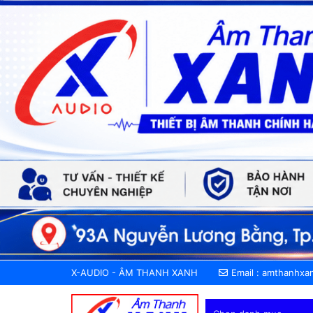
X-AUDIO - ÂM THANH XANH
Email :
amthanhxa