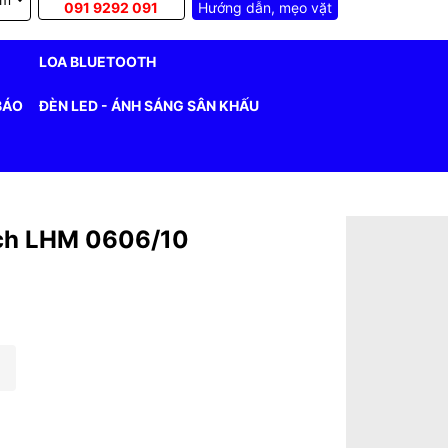
091 9292 091
Hướng dẫn, mẹo vặt
LOA BLUETOOTH
BÁO
ĐÈN LED - ÁNH SÁNG SÂN KHẤU
ch LHM 0606/10