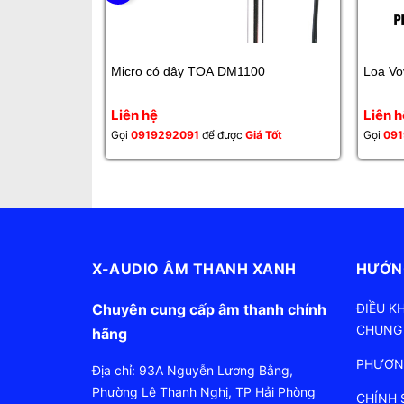
Micro có dây TOA DM1100
Loa V
Liên hệ
Liên h
Gọi
0919292091
để được
Giá Tốt
Gọi
091
X-AUDIO ÂM THANH XANH
HƯỚN
Chuyên cung cấp âm thanh chính
ĐIỀU K
CHUNG
hãng
PHƯƠN
Địa chỉ: 93A Nguyễn Lương Bằng,
Phường Lê Thanh Nghị, TP Hải Phòng
CHÍNH 