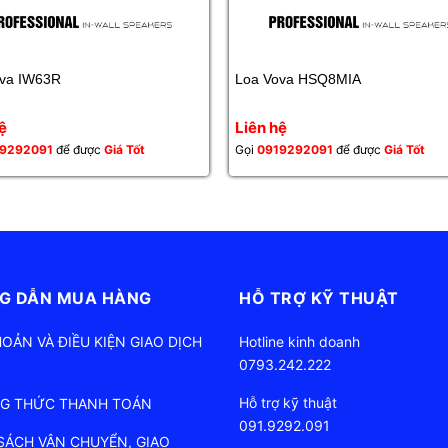
ova IW63R
Loa Vova HSQ8MIA
ệ
Liên hệ
9292091
để được
Giá Tốt
Gọi
0919292091
để được
Giá Tốt
G DẪN MUA HÀNG
HỖ TRỢ KỸ THUẬT
HOẢN VÀ ĐIỀU KIỆN GIAO DỊCH
Hotline kinh doanh
0793.242.222
Hỗ trợ kỹ thuật
G THỨC THANH TOÁN
091.9292.091
SÁCH VẬN CHUYỂN, GIAO