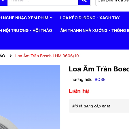
H NGHE NHẠC XEM PHIM
LOA KÉO DI ĐỘNG - XÁCH TAY
 HỘI TRƯỜNG - HỘI THẢO
ÂM THANH NHÀ XƯỞNG - THÔNG 
BÁO
Loa Âm Trần Bosch LHM 0606/10
Loa Âm Trần Bos
Thương hiệu:
BOSE
Liên hệ
Mô tả đang cập nhật