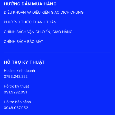
HƯỚNG DẪN MUA HÀNG
ĐIỀU KHOẢN VÀ ĐIỀU KIỆN GIAO DỊCH CHUNG
PHƯƠNG THỨC THANH TOÁN
CHÍNH SÁCH VẬN CHUYỂN, GIAO HÀNG
CHÍNH SÁCH BẢO MẬT
HỖ TRỢ KỸ THUẬT
Hotline kinh doanh
0793.242.222
Hỗ trợ kỹ thuật
091.9292.091
Hỗ trợ bảo hành
0948.057.052