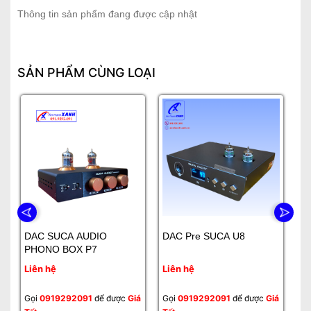
Thông tin sản phẩm đang được cập nhật
SẢN PHẨM CÙNG LOẠI
DAC SUCA AUDIO
DAC Pre SUCA U8
D
PHONO BOX P7
Liên hệ
Liên hệ
Li
Gọi
0919292091
để được
Giá
Gọi
0919292091
để được
Giá
Gọ