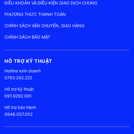
ĐIỀU KHOẢN VÀ ĐIỀU KIỆN GIAO DỊCH CHUNG
PHƯƠNG THỨC THANH TOÁN
CHÍNH SÁCH VẬN CHUYỂN, GIAO HÀNG
CHÍNH SÁCH BẢO MẬT
HỖ TRỢ KỸ THUẬT
Hotline kinh doanh
0793.242.222
Hỗ trợ kỹ thuật
091.9292.091
Hỗ trợ bảo hành
0948.057.052