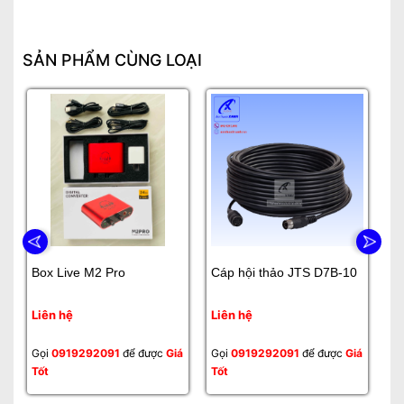
SẢN PHẨM CÙNG LOẠI
Box Live M2 Pro
Cáp hội thảo JTS D7B-10
Bộ
Liên hệ
Liên hệ
Li
Gọi
0919292091
để được
Giá
Gọi
0919292091
để được
Giá
Gọ
Tốt
Tốt
Tố